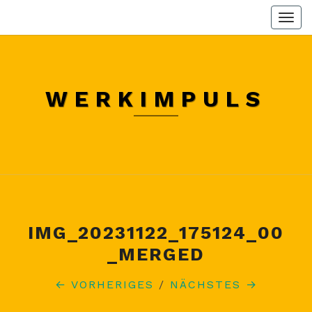
Skip
Togg
to
navi
content
WERKIMPULS
IMG_20231122_175124_00
_MERGED
← VORHERIGES
/
NÄCHSTES →