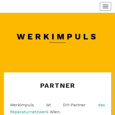
Skip
Togg
to
navi
content
WERKIMPULS
PARTNER
PARTNER
Werkimpuls ist DIY-Partner
des
Reparaturnetzwerk
Wien.