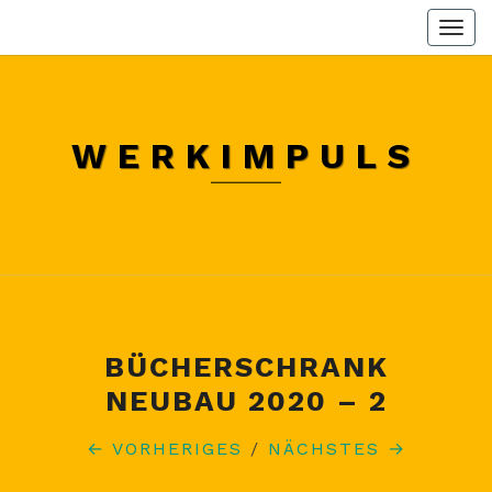
Skip
Togg
to
navi
content
WERKIMPULS
BÜCHERSCHRANK
NEUBAU 2020 – 2
← VORHERIGES
/
NÄCHSTES →