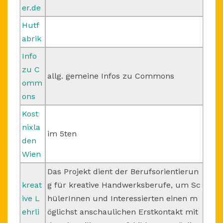
er.de
Hutf
abrik
Info
zu C
allg. gemeine Infos zu Commons
omm
ons
Kost
nixla
im 5ten
den
Wien
Das Projekt dient der Berufsorientierun
kreat
g für kreative Handwerksberufe, um Sc
ive L
hülerInnen und Interessierten einen m
ehrli
öglichst anschaulichen Erstkontakt mit