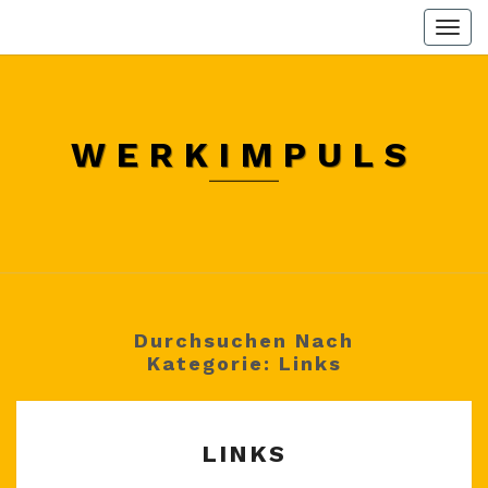
Skip
Togg
to
navi
content
WERKIMPULS
Durchsuchen Nach
Kategorie:
Links
LINKS
LINKS