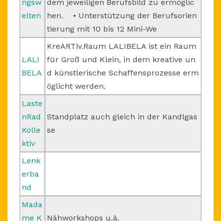
ngsw
dem jeweiligen Berufsbild zu ermöglic
elten
hen. • Unterstützung der Berufsorien
tierung mit 10 bis 12 Mini-We
KreARTiv.Raum LALIBELA ist ein Raum
LALI
für Groß und Klein, in dem kreative un
BELA
d künstlerische Schaffensprozesse erm
öglicht werden.
Laste
nRad
Standplatz auch gleich in der Kandlgas
Kolle
se
ktiv
Lenk
erba
nd
Mada
me K
Nähworkshops u.ä.