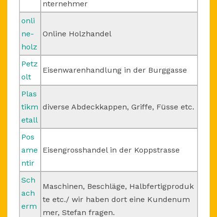
nternehmer
onli
ne-
Online Holzhandel
holz
Petz
Eisenwarenhandlung in der Burggasse
olt
Plas
tikm
diverse Abdeckkappen, Griffe, Füsse etc.
etall
Pos
ame
Eisengrosshandel in der Koppstrasse
ntir
Sch
Maschinen, Beschläge, Halbfertigproduk
ach
te etc./ wir haben dort eine Kundenum
erm
mer, Stefan fragen.