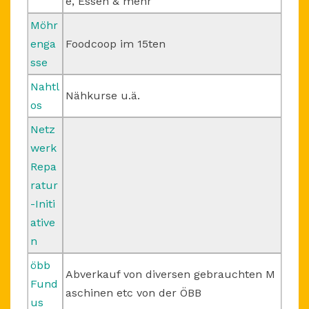
e, Essen & mehr
Möhr
enga
Foodcoop im 15ten
sse
Nahtl
Nähkurse u.ä.
os
Netz
werk
Repa
ratur
-Initi
ative
n
öbb
Abverkauf von diversen gebrauchten M
Fund
aschinen etc von der ÖBB
us