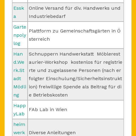
Essk
Online Versand für div. Handwerks und
a
Industriebedarf
Garte
Plattform zu Gemeinschaftsgärten in Ö
npoly
sterreich
log
Han
Schnuppern Handwerkstatt Möblerest
d.We
aurier-Workshop kostenlos für registrie
rk.St
rte und zugelassene Personen (nach er
adt
folgter Einschulung/Sicherheitsinstrukt
Mödli
ion) freiwillige Spende als Beitrag für di
ng
e Betriebskosten
Happ
FAb Lab in Wien
yLab
heim
werk
Diverse Anleitungen