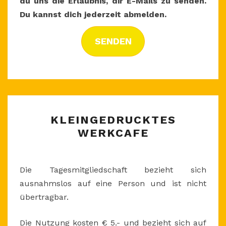
du uns die Erlaubnis, dir E-Mails zu senden.
Du kannst dich jederzeit abmelden.
SENDEN
KLEINGEDRUCKTES
KLEINGEDRUCKTES
WERKCAFE
WERKCAFE
Die Tagesmitgliedschaft bezieht sich
ausnahmslos auf eine Person und ist nicht
übertragbar.
Die Nutzung kosten € 5.- und bezieht sich auf