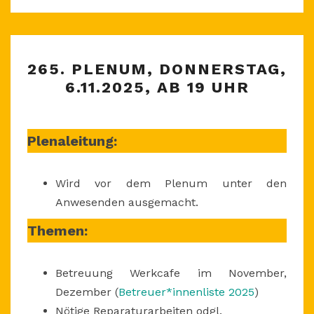
265.
265. PLENUM, DONNERSTAG,
PLENUM,
6.11.2025, AB 19 UHR
DONNERSTAG,
6.11.2025,
AB
Plenaleitung:
19
UHR
Wird vor dem Plenum unter den
Anwesenden ausgemacht.
Themen:
Betreuung Werkcafe im November,
Dezember (
Betreuer*innenliste 2025
)
Nötige Reparaturarbeiten odgl.