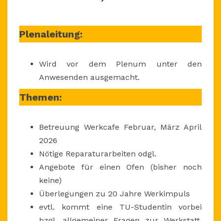
DONNERSTAG,
5.2.2026,
AB
Plenaleitung:
19
UHR
Wird vor dem Plenum unter den
Anwesenden ausgemacht.
Themen:
Betreuung Werkcafe Februar, März April
2026
Nötige Reparaturarbeiten odgl.
Angebote für einen Ofen (bisher noch
keine)
Überlegungen zu 20 Jahre Werkimpuls
evtl. kommt eine TU-Studentin vorbei
bzgl. allgemeiner Fragen zur Werkstatt,