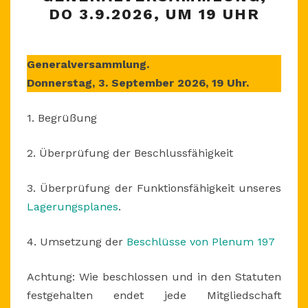
GENERALVERSAMMLUN
DO 3.9.2026, UM 19 UHR
DO
3.9.2026,
UM
Generalversammlung.
19
Donnerstag, 3. September 2026, 19 Uhr.
UHR
1. Begrüßung
2. Überprüfung der Beschlussfähigkeit
3. Überprüfung der Funktionsfähigkeit unseres
Lagerungsplanes
.
4. Umsetzung der
Beschlüsse von Plenum 197
Achtung: Wie beschlossen und in den Statuten
festgehalten endet jede Mitgliedschaft