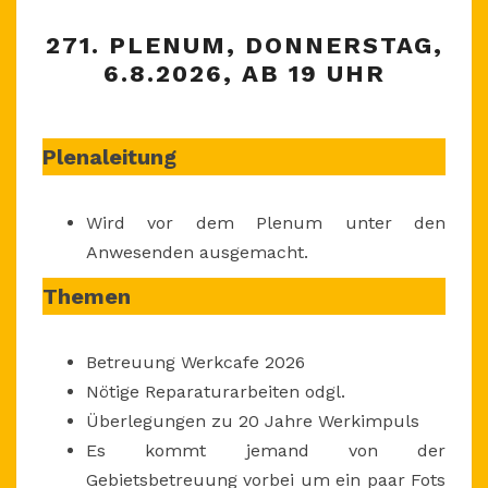
271.
271. PLENUM, DONNERSTAG,
PLENUM,
6.8.2026, AB 19 UHR
DONNERSTAG,
6.8.2026,
AB
Plenaleitung
19
UHR
Wird vor dem Plenum unter den
Anwesenden ausgemacht.
Themen
Betreuung Werkcafe 2026
Nötige Reparaturarbeiten odgl.
Überlegungen zu 20 Jahre Werkimpuls
Es kommt jemand von der
Gebietsbetreuung vorbei um ein paar Fots