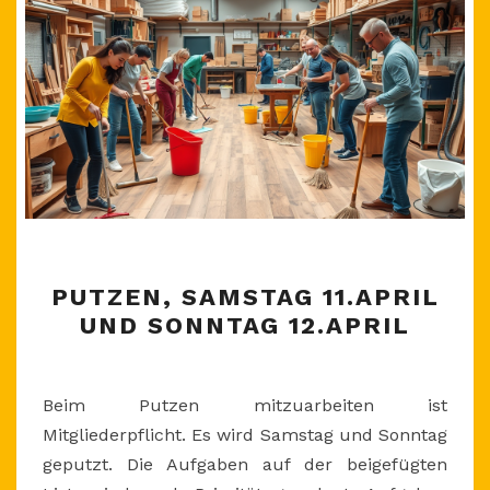
PUTZEN,
PUTZEN, SAMSTAG 11.APRIL
SAMSTAG
UND SONNTAG 12.APRIL
11.APRIL
UND
SONNTAG
Beim Putzen mitzuarbeiten ist
12.APRIL
Mitgliederpflicht. Es wird Samstag und Sonntag
geputzt. Die Aufgaben auf der beigefügten