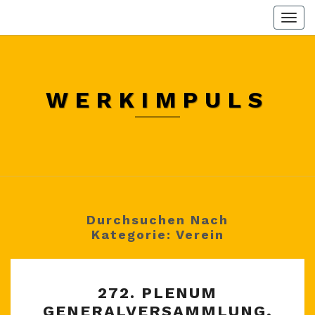
Skip
Togg
to
navi
content
WERKIMPULS
Durchsuchen Nach
Kategorie:
Verein
272.
272. PLENUM
PLENUM
GENERALVERSAMMLUNG,