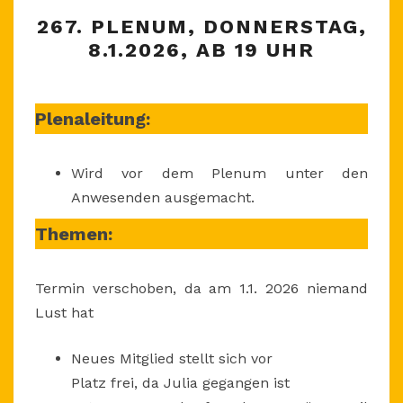
267.
267. PLENUM, DONNERSTAG,
PLENUM,
8.1.2026, AB 19 UHR
DONNERSTAG,
8.1.2026,
AB
Plenaleitung:
19
UHR
Wird vor dem Plenum unter den
Anwesenden ausgemacht.
Themen:
Termin verschoben, da am 1.1. 2026 niemand
Lust hat
Neues Mitglied stellt sich vor
Platz frei, da Julia gegangen ist