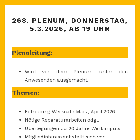
268.
268. PLENUM, DONNERSTAG,
PLENUM,
5.3.2026, AB 19 UHR
DONNERSTAG,
5.3.2026,
AB
Plenaleitung:
19
UHR
Wird vor dem Plenum unter den
Anwesenden ausgemacht.
Themen:
Betreuung Werkcafe März, April 2026
Nötige Reparaturarbeiten odgl.
Überlegungen zu 20 Jahre Werkimpuls
Mitgliedinteressent stellt sich vor