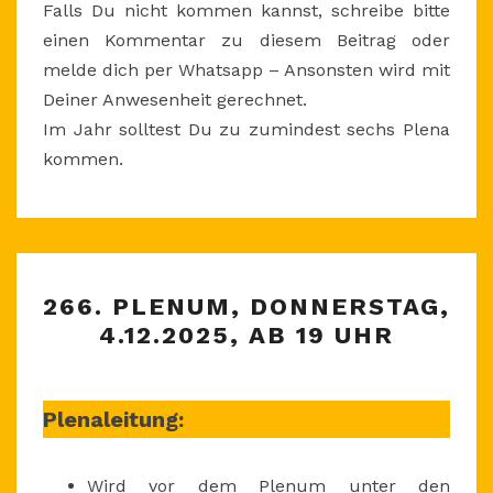
Falls Du nicht kommen kannst, schreibe bitte
einen Kommentar zu diesem Beitrag oder
melde dich per Whatsapp – Ansonsten wird mit
Deiner Anwesenheit gerechnet.
Im Jahr solltest Du zu zumindest sechs Plena
kommen.
266.
266. PLENUM, DONNERSTAG,
PLENUM,
4.12.2025, AB 19 UHR
DONNERSTAG,
4.12.2025,
AB
Plenaleitung:
19
UHR
Wird vor dem Plenum unter den