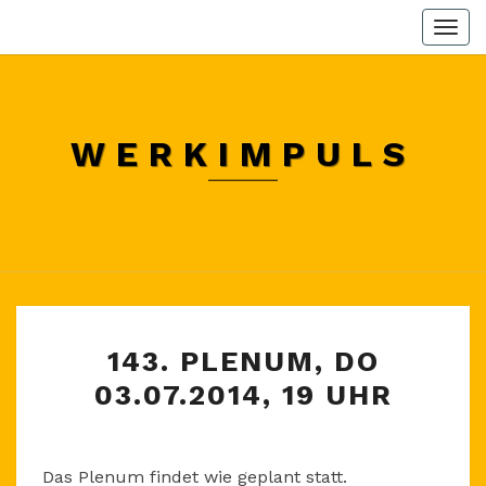
Skip
Togg
to
navi
content
WERKIMPULS
143.
143. PLENUM, DO
PLENUM,
03.07.2014, 19 UHR
DO
03.07.2014,
19
Das Plenum findet wie geplant statt.
UHR