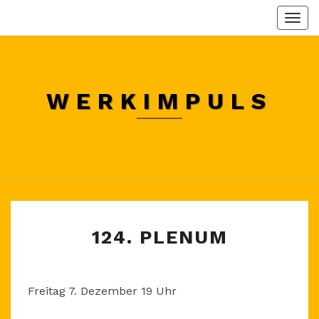
Skip
Togg
to
navi
content
WERKIMPULS
124.
124. PLENUM
PLENUM
Freitag 7. Dezember 19 Uhr