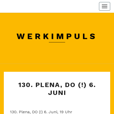
Skip
Togg
to
navi
content
WERKIMPULS
130.
130. PLENA, DO (!) 6.
PLENA,
JUNI
DO
(!)
6.
130. Plena, DO (!) 6. Juni, 19 Uhr
JUNI