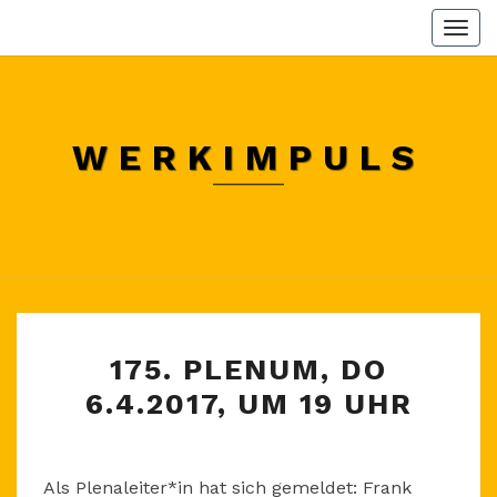
Skip
Togg
to
navi
content
WERKIMPULS
175.
175. PLENUM, DO
PLENUM,
6.4.2017, UM 19 UHR
DO
6.4.2017,
UM
Als Plenaleiter*in hat sich gemeldet: Frank
19