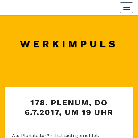
Skip
Togg
to
navi
content
WERKIMPULS
178.
178. PLENUM, DO
PLENUM,
6.7.2017, UM 19 UHR
DO
6.7.2017,
UM
Als Plenaleiter*in hat sich gemeldet:
19