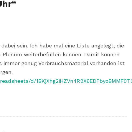
Uhr
“
 dabei sein. Ich habe mal eine Liste angelegt, die
m Plenum weiterbefüllen können. Damit können
ass immer genug Verbrauchsmaterial vorhanden ist
rgen.
/spreadsheets/d/1BKjXhg2iHZVn4R9X6EDPbyoBMMF0T