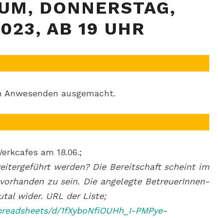
NUM, DONNERSTAG,
PLENUM,
2023, AB 19 UHR
DONNERSTAG,
06.07.2023,
AB
19
UHR
en Anwesenden ausgemacht.
rkcafes am 18.06.;
weitergeführt werden? Die Bereitschaft scheint im
 vorhanden zu sein. Die angelegte BetreuerInnen-
utal wider. URL der Liste;
spreadsheets/d/1fXyboNfiOUHh_I-PMPye-