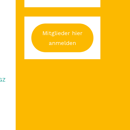
Mitglieder hier
anmelden
GZHl9Mz1_jtJaA/edit?