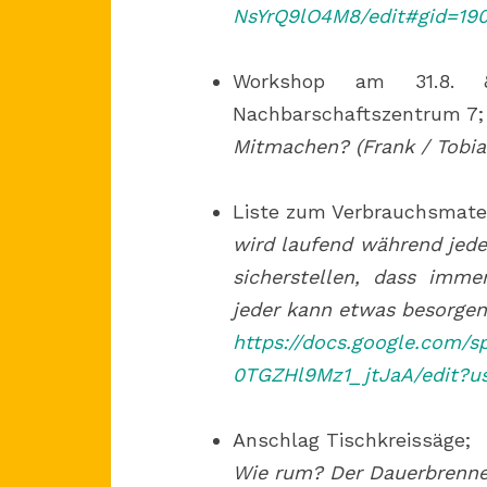
NsYrQ9lO4M8/edit#gid=19
Workshop am 31.8. & 
Nachbarschaftszentrum 7;
Mitmachen? (Frank / Tobia
Liste zum Verbrauchsmater
wird laufend während jede
sicherstellen, dass imm
jeder kann etwas besorgen.
https://docs.google.com
0TGZHl9Mz1_jtJaA/edit?u
Anschlag Tischkreissäge;
Wie rum? Der Dauerbrenne