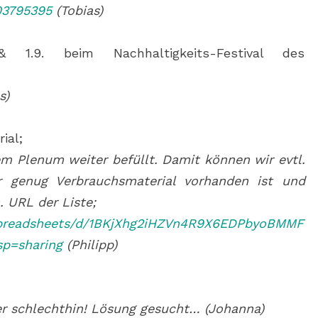
03795395
(Tobias)
1.9. beim Nachhaltigkeits-Festival des
s)
ial;
m Plenum weiter befüllt. Damit können wir evtl.
er genug Verbrauchsmaterial vorhanden ist und
 URL der Liste;
/spreadsheets/d/1BKjXhg2iHZVn4R9X6EDPbyoBMMF
sp=sharing
(Philipp)
r schlechthin! Lösung gesucht… (Johanna)