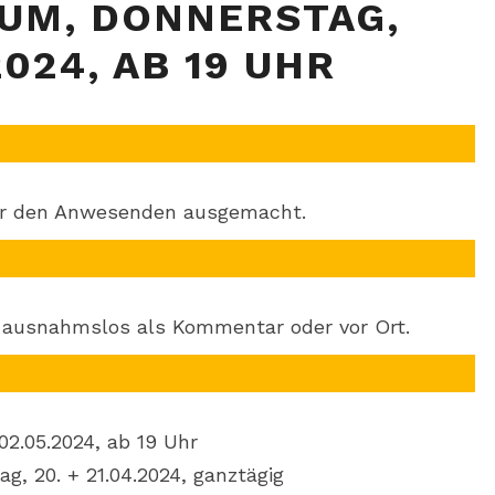
NUM, DONNERSTAG,
PLENUM,
2024, AB 19 UHR
DONNERSTAG,
04.04.2024,
AB
19
UHR
er den Anwesenden ausgemacht.
 ausnahmslos als Kommentar oder vor Ort.
2.05.2024, ab 19 Uhr
, 20. + 21.04.2024, ganztägig