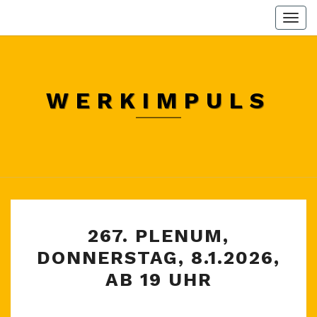
Skip
Togg
to
navi
content
WERKIMPULS
267.
267. PLENUM,
PLENUM,
DONNERSTAG, 8.1.2026,
DONNERSTAG,
AB 19 UHR
8.1.2026,
AB
19