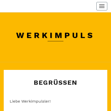
Skip
Togg
to
navi
content
WERKIMPULS
BEGRÜSSEN
BEGRÜSSEN
Liebe Werkimpulsler!