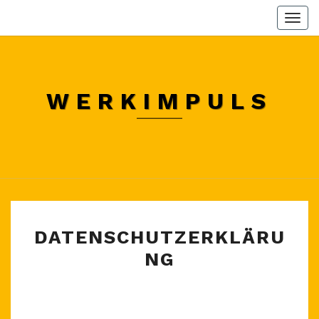
Skip
Togg
to
navi
content
WERKIMPULS
DATENSCHUTZERKLÄR
DATENSCHUTZERKLÄRU
NG