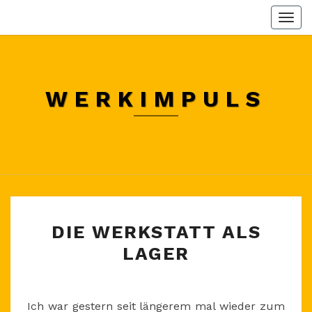
Skip
Togg
to
navi
content
WERKIMPULS
DIE
DIE WERKSTATT ALS
WERKSTATT
LAGER
ALS
LAGER
Ich war gestern seit längerem mal wieder zum