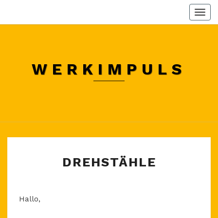
Skip
Togg
to
navi
content
WERKIMPULS
DREHSTÄHLE
DREHSTÄHLE
Hallo,