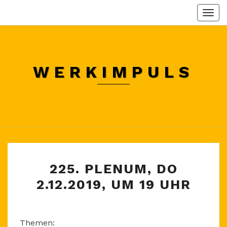
Skip
Togg
to
navi
content
WERKIMPULS
225.
225. PLENUM, DO
PLENUM,
2.12.2019, UM 19 UHR
DO
2.12.2019,
UM
Themen:
19