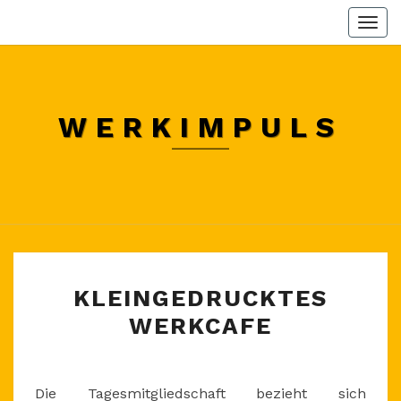
Skip
Togg
to
navi
content
WERKIMPULS
KLEINGEDRUCKTES
KLEINGEDRUCKTES
WERKCAFE
WERKCAFE
Die Tagesmitgliedschaft bezieht sich