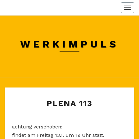
Skip
Togg
to
navi
content
WERKIMPULS
PLENA
PLENA 113
113
achtung verschoben:
findet am Freitag 13.1. um 19 Uhr statt.