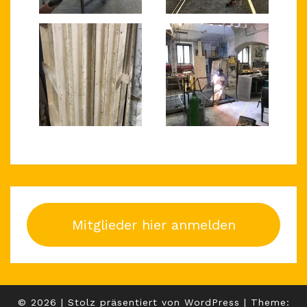
Mitglieder hier anmelden
© 2026
|
Stolz präsentiert von
WordPress
|
Theme: