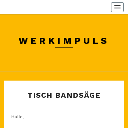
Skip
Togg
to
navi
content
WERKIMPULS
TISCH
TISCH BANDSÄGE
BANDSÄGE
Hallo,