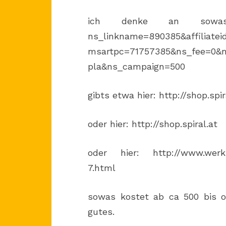
ich denke an sowas: http
ns_linkname=890385&affiliate
msartpc=71757385&ns_fee=0&
pla&ns_campaign=500
gibts etwa hier: http://shop.spi
oder hier: http://shop.spiral.at
oder hier: http://www.werk
7.html
sowas kostet ab ca 500 bis o
gutes.