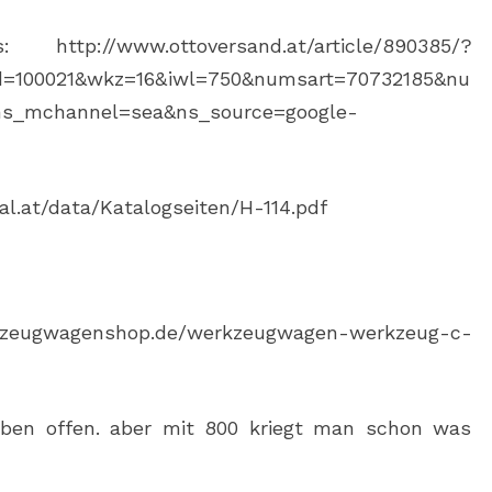
://www.ottoversand.at/article/890385/?
id=100021&wkz=16&iwl=750&numsart=70732185&nu
ns_mchannel=sea&ns_source=google-
ral.at/data/Katalogseiten/H-114.pdf
zeugwagenshop.de/werkzeugwagen-werkzeug-c-
ben offen. aber mit 800 kriegt man schon was