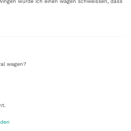
 zwingen würde ich einen wagen schweissen, dass
ral wagen?
ht.
lden