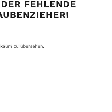
 DER FEHLENDE
IST
AUBENZIEHER!
DER
FEHLENDE
SCHRAUBENZIEHER!
a kaum zu übersehen.