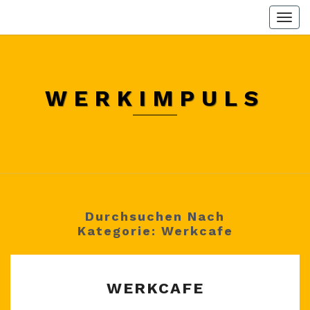
Skip
Togg
to
navi
content
WERKIMPULS
Durchsuchen Nach
Kategorie:
Werkcafe
WERKCAFE
WERKCAFE