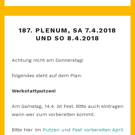
187.
187. PLENUM, SA 7.4.2018
PLENUM,
UND SO 8.4.2018
SA
7.4.2018
UND
Achtung nicht am Donnerstag!
SO
8.4.2018
folgendes steht auf dem Plan:
Werkstattputzen!
Am Samstag, 14.4. ist Fest. Bitte auch eintragen
wann wer zum vorbereiten kommt.
Bitte hier im
Putzen und Fest vorbereiten April