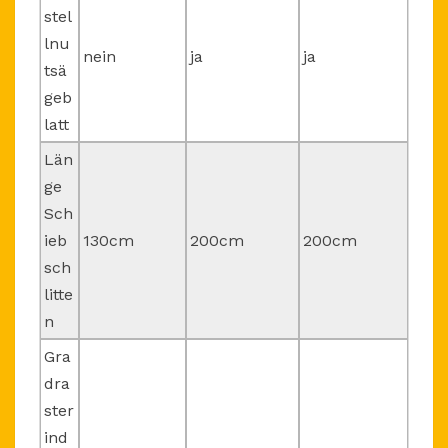
stel
lnu
nein
ja
ja
tsä
geb
latt
Län
ge
Sch
ieb
130cm
200cm
200cm
sch
litte
n
Gra
dra
ster
ind