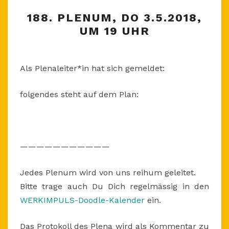
188.
188. PLENUM, DO 3.5.2018,
PLENUM,
UM 19 UHR
DO
3.5.2018,
UM
Als Plenaleiter*in hat sich gemeldet:
19
UHR
folgendes steht auf dem Plan:
———————————
Jedes Plenum wird von uns reihum geleitet.
Bitte trage auch Du Dich regelmässig in den
WERKIMPULS-Doodle-Kalender
ein.
Das Protokoll des Plena wird als Kommentar zu