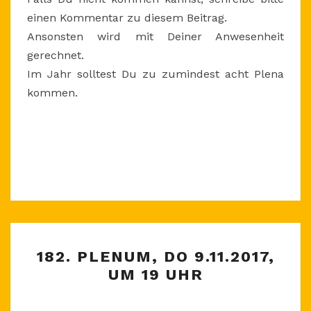
einen Kommentar zu diesem Beitrag.
Ansonsten wird mit Deiner Anwesenheit
gerechnet.
Im Jahr solltest Du zu zumindest acht Plena
kommen.
182.
182. PLENUM, DO 9.11.2017,
PLENUM,
UM 19 UHR
DO
9.11.2017,