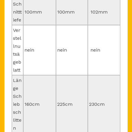
Sch
nittt
100mm
100mm
102mm
iefe
Ver
stel
lnu
nein
nein
nein
tsä
geb
latt
Län
ge
Sch
ieb
160cm
225cm
230cm
sch
litte
n