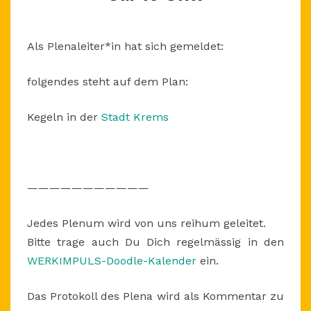
DO
1.2.2018,
UM
Als Plenaleiter*in hat sich gemeldet:
19
UHR
folgendes steht auf dem Plan:
Kegeln in der
Stadt Krems
———————————
Jedes Plenum wird von uns reihum geleitet.
Bitte trage auch Du Dich regelmässig in den
WERKIMPULS-Doodle-Kalender
ein.
Das Protokoll des Plena wird als Kommentar zu