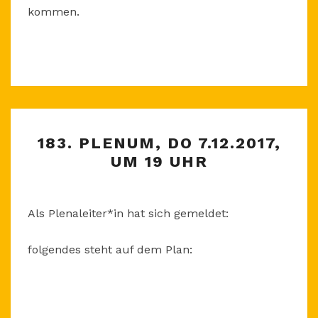
kommen.
183.
183. PLENUM, DO 7.12.2017,
PLENUM,
UM 19 UHR
DO
7.12.2017,
UM
Als Plenaleiter*in hat sich gemeldet:
19
UHR
folgendes steht auf dem Plan: