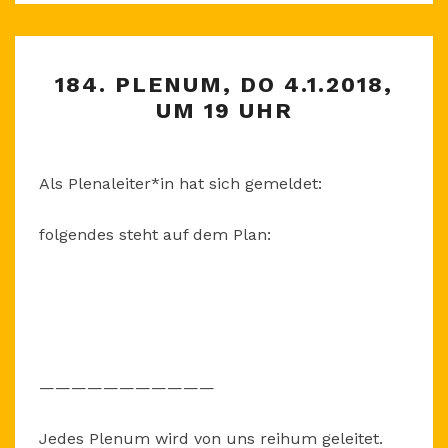
184.
184. PLENUM, DO 4.1.2018,
PLENUM,
UM 19 UHR
DO
4.1.2018,
UM
Als Plenaleiter*in hat sich gemeldet:
19
UHR
folgendes steht auf dem Plan:
———————————
Jedes Plenum wird von uns reihum geleitet.