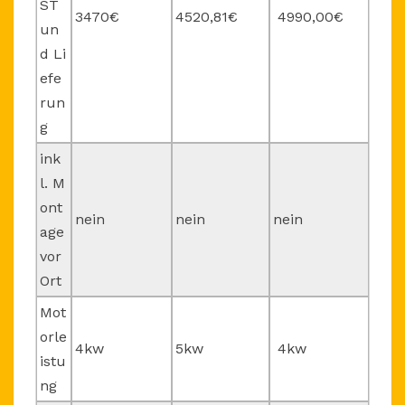
ST
3470€
4520,81€
4990,00€
un
d Li
efe
run
g
ink
l. M
ont
nein
nein
nein
age
vor
Ort
Mot
orle
4kw
5kw
4kw
istu
ng