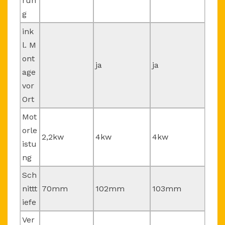
run
g
ink
l. M
ont
ja
ja
age
vor
Ort
Mot
orle
2,2kw
4kw
4kw
istu
ng
Sch
nittt
70mm
102mm
103mm
iefe
Ver