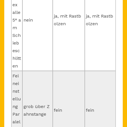
ex
alle
ja, mit Rastb
ja, mit Rastb
5° a
nein
olzen
olzen
m
Sch
ieb
esc
hlitt
en
Fei
nei
nst
ellu
ng
grob über Z
fein
fein
Par
ahnstange
alel