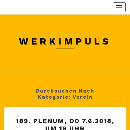
Skip
Togg
to
navi
content
WERKIMPULS
Durchsuchen Nach
Kategorie:
Verein
189.
189. PLENUM, DO 7.6.2018,
PLENUM,
UM 19 UHR