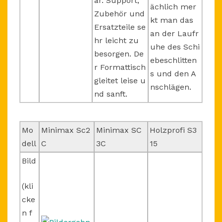
ar. Support,
ächlich mer
Zubehör und
kt man das
Ersatzteile se
an der Laufr
hr leicht zu
uhe des Schi
besorgen. De
ebeschlitten
r Formattisch
s und den A
gleitet leise u
nschlägen.
nd sanft.
Mo
Minimax Sc2
Minimax SC
Holzprofi S3
dell
C
3C
15
Bild
(kli
cke
n f