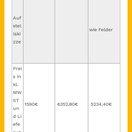
Auf
stel
wie Felder
lski
zze
Prei
s in
kl.
MW
ST
1590€
6352,80€
5234,40€
un
d Li
efe