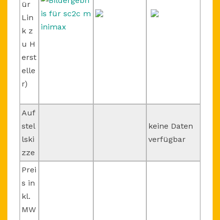
ür
Lin
k z
u H
erst
elle
r)
Auf
stel
keine Daten
lski
verfügbar
zze
Prei
s in
kl.
MW