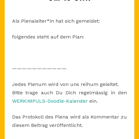
DO
7.6.2018,
UM
Als Plenaleiter*in hat sich gemeldet:
19
UHR
folgendes steht auf dem Plan:
———————————
Jedes Plenum wird von uns reihum geleitet.
Bitte trage auch Du Dich regelmässig in den
WERKIMPULS-Doodle-Kalender
ein.
Das Protokoll des Plena wird als Kommentar zu
diesem Beitrag veröffentlicht.