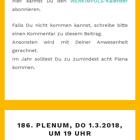
Hier kannst Du den
WERKIMPULS-Kalender
abonnieren.
Falls Du nicht kommen kannst, schreibe bitte
einen Kommentar zu diesem Beitrag.
Ansonsten wird mit Deiner Anwesenheit
gerechnet.
Im Jahr solltest Du zu zumindest acht Plena
kommen.
186.
186. PLENUM, DO 1.3.2018,
PLENUM,
UM 19 UHR
DO