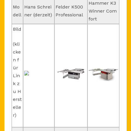
Hammer K3
Mo
Hans Schrei
Felder K500
Winner Com
dell
ner (derzeit)
Professional
fort
Bild
(kli
cke
n f
ür
Lin
k z
u H
erst
elle
r)